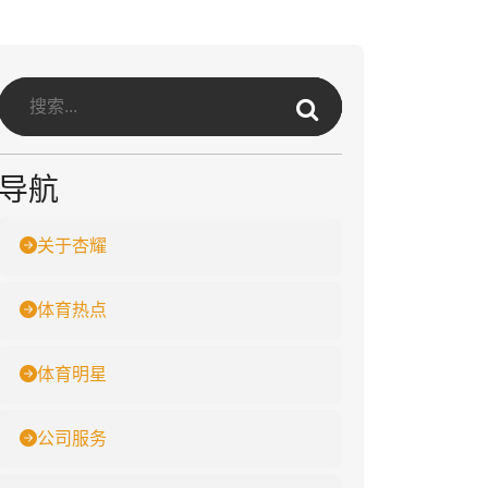
导航
关于杏耀
体育热点
体育明星
公司服务