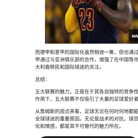
而德甲和意甲的国际化虽然稍逊一筹，但也通
甲通过与亚洲俱乐部的合作，增强了在中国等
大利裔移民和国际球迷的关注。
总结：
五大联赛的魅力，正是在于其各自独特的竞争
作用下，五大联赛不仅吸引了大量的足球爱好
从詹姆斯的观点来看，足球无论在何时何地都
全球球迷的重要原因。无论是战术的对抗，球
化和情感，都是其不可替代的魅力所在。