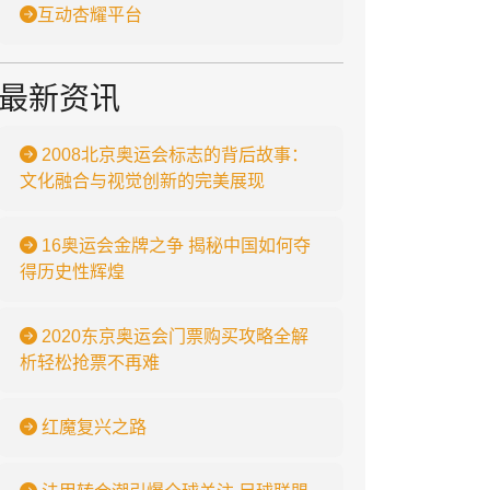
互动杏耀平台
最新资讯
2008北京奥运会标志的背后故事：
文化融合与视觉创新的完美展现
16奥运会金牌之争 揭秘中国如何夺
得历史性辉煌
2020东京奥运会门票购买攻略全解
析轻松抢票不再难
红魔复兴之路