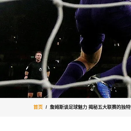
首页
詹姆斯谈足球魅力 揭秘五大联赛的独