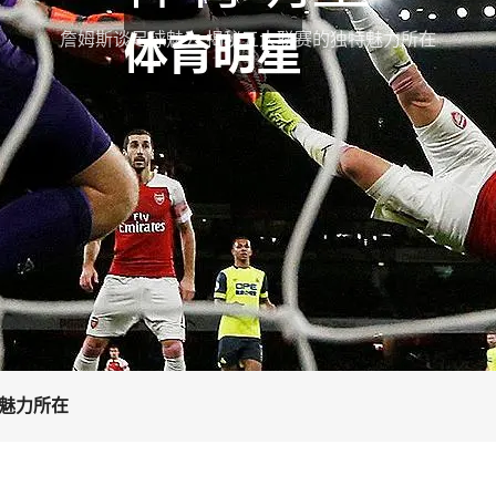
詹姆斯谈足球魅力 揭秘五大联赛的独特魅力所在
特魅力所在