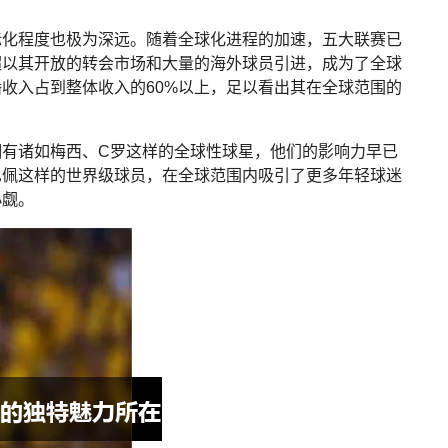
际化程度也极为深远。随着全球化进程的加速，五大联赛已
超以其开放的转会市场和大量的海外球员引进，成为了全球
收入占到整体收入的60%以上，足以看出其在全球范围的
拥有诸如梅西、C罗这样的全球性球星，他们的影响力早已
巴佩这样的世界级球员，在全球范围内吸引了更多年轻球迷
小觑。