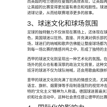
而英超的哈兰德则在曼城的高效表现，让英超
让英超的比赛变得更加富有悬念和戏剧性。球
进球记录，从而给联赛增添更多的故事。
3、球迷文化和球场氛围
足球的独特魅力不仅体现在赛场上，还体现在
色，英国球迷以狂热、直接、并充满对俱乐部
场，球迷们的呐喊和歌声仿佛能让整座球场都
到每一场比赛的情感共鸣之中，形成了独特的
西甲的球迷文化则呈现出一种艺术化的氛围。在
场外的民众也有着深厚的政治文化背景，这种
班牙的球迷不仅为球队呐喊，还会用歌曲和旗
意甲的球迷文化则充满了狂热的情感交流，尤其
语言、旗帜、烟雾弹等手段制造强烈的视觉冲
特的“文化主义”精神为人称道。德国球迷普遍
织和社会活动中，这种社会责任感让德甲的比