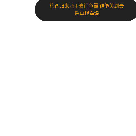
梅西归来西甲豪门争霸 谁能笑到最
后重现辉煌
杏耀
.
🍑jk777.vip🍑杏耀_杏耀娱乐登录_杏耀注册代理平台
🥇「冷月推荐」🥇,是世界顶级真人游戏让生活更精彩!
国内游戏玩家打造的全球最顶级乐趣游戏APP,提供下
入口、首页、平台、登陆、官网、二十四小时专属客
线服务!全球最安全,最信誉,最公平的平台运营商!