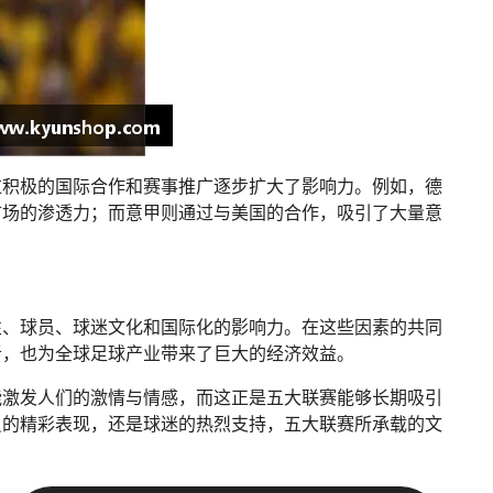
过积极的国际合作和赛事推广逐步扩大了影响力。例如，德
市场的渗透力；而意甲则通过与美国的合作，吸引了大量意
性、球员、球迷文化和国际化的影响力。在这些因素的共同
者，也为全球足球产业带来了巨大的经济效益。
能激发人们的激情与情感，而这正是五大联赛能够长期吸引
员的精彩表现，还是球迷的热烈支持，五大联赛所承载的文