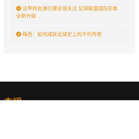
法甲转会潮引爆全球关注 足球联盟国际形象
全新升级
梅西：如何成就足球史上的不朽传奇
杏耀
.
🍑jk777.vip🍑杏耀_杏耀娱乐登录_杏耀注册代理平台官网🥇「冷月推
荐」🥇,是世界顶级真人游戏让生活更精彩!为国内游戏玩家打造的全