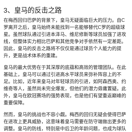
3、皇马的反击之路
在梅西回归巴萨的背景下，皇马无疑面临巨大的压力。自C
罗离开之后，皇马始终未能找到一名能够替代C罗的超级球
星。虽然球队通过引进本泽马、维尼修斯等球员加强了进攻
线，但整体实力相比巴萨和其他竞争对手依然有一定差距。
因此，皇马的反击之路将不仅仅是通过球员个人能力的提
升，更是战术体系的重建。
皇马的最大优势在于其深厚的底蕴和高效的管理团队。在此
基础上，皇马可以通过引进高水平球员来弥补阵容上的不
足。比如，近年来皇马对年轻球员的引进，如阿森西奥、约
维奇等人，虽然尚未完全爆发，但他们的潜力毋庸置疑。此
外，皇马在欧冠赛场的强势表现，也是他们有望重返巅峰的
重要保障。
然而，皇马的挑战也不容小觑。梅西的回归无疑会使得巴萨
在进攻上更具威胁，这意味着皇马需要在防守端做出更多的
调整。皇马的防线，特别是中后卫的年龄问题，也成为球队