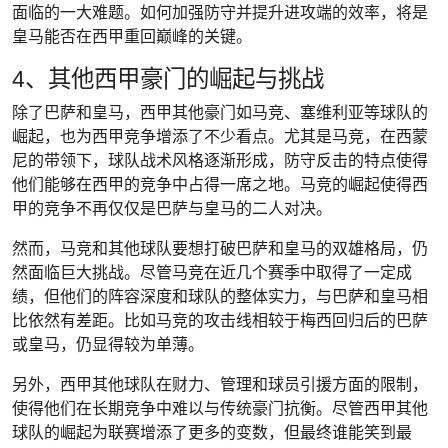
面临的一大难题。如何加强防守并提升进攻端的效率，将是
皇马能否在西甲重回巅峰的关键。
4、其他西甲豪门的崛起与挑战
除了巴萨和皇马，西甲其他豪门如马竞、塞维利亚等球队的
崛起，也为西甲竞争增添了不少看点。尤其是马竞，在西蒙
尼的带领下，球队战术风格逐渐形成，防守反击的特点使得
他们能够在西甲的竞争中占得一席之地。马竞的崛起使得西
甲的竞争不再仅仅是巴萨与皇马的二人对决。
然而，马竞和其他球队要想打破巴萨和皇马的双雄格局，仍
然面临巨大挑战。尽管马竞在近几个赛季中取得了一定成
绩，但他们的阵容深度和球队的整体实力，与巴萨和皇马相
比依然有差距。比如马竞的攻击线相较于梅西回归后的巴萨
或皇马，仍显得较为单薄。
另外，西甲其他球队在财力、管理和球员引援方面的限制，
使得他们在长期竞争中难以与传统豪门抗衡。尽管西甲其他
球队的崛起为联赛增添了更多的变数，但最终谁能笑到最