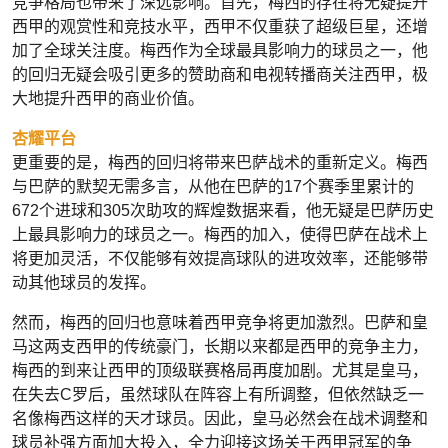
竞争格局也带来了深远影响。首先，梅西的存在将无疑提升
西甲的观赏性和竞技水平，西甲不仅重获了超级巨星，还增
加了全球关注度。梅西作为全球最具影响力的球员之一，他
的回归无疑会吸引更多的赞助商和电视转播商关注西甲，极
大地提升西甲的商业价值。
杏耀平台
更重要的是，梅西的回归将带来巴萨战术的重新定义。梅西
与巴萨的默契无需多言，从他在巴萨的17个赛季里累计的
672个进球和305次助攻的辉煌数据来看，他无疑是巴萨历史
上最具影响力的球员之一。梅西的加入，使得巴萨在战术上
将更加灵活，不仅能够有效提高球队的进攻效率，还能够带
动其他球员的发挥。
然而，梅西的回归也意味着西甲竞争将更加激烈。巴萨和皇
马这两支西甲的传统豪门，长期以来都是西甲的竞争主力，
梅西的到来让西甲的顶级联赛格局再度加剧。尤其是皇马，
在失去C罗后，虽然球队在阵容上有所调整，但依然缺乏一
名像梅西这样的天才球员。因此，皇马必然会在战术调整和
球员补强方面加大投入，全力迎接这场关于西甲冠军的争