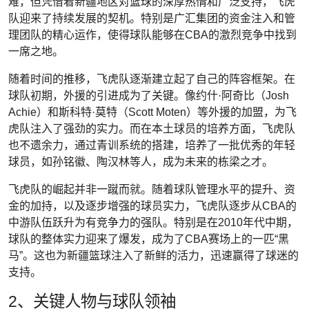
难，但凭借着新疆地区对篮球的深厚热情和广泛支持，飞虎
队迎来了持续发展的契机。特别是广汇集团的资金注入和管
理团队的精心运作，使得球队能够在CBA的激烈竞争中找到
一席之地。
随着时间的推移，飞虎队逐渐建立起了自己的阵容框架。在
球队初期，外援的引进成为了关键。像约什·阿奇比（Josh
Achie）和斯科特·莫特（Scott Moten）等外援的加盟，为飞
虎队注入了强劲的实力。而在本土球员的培养方面，飞虎队
也不遗余力，通过青训系统的搭建，培养了一批优秀的年轻
球员，如孙铭徽、陶汉林等人，成为未来的栋梁之才。
飞虎队的崛起并非一蹴而就。随着球队管理水平的提升、资
金的加持，以及逐步增强的球员实力，飞虎队逐步从CBA的
中游队伍跃升为有竞争力的强队。特别是在2010年代中期，
球队的整体实力迎来了爆发，成为了CBA赛场上的一匹“黑
马”。这也为新疆篮球注入了新鲜的活力，迅速赢得了球迷的
支持。
2、关键人物与球队领袖