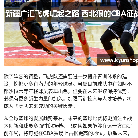
除了阵容的调整，飞虎队还需要进一步提升青训体系的建
设，挖掘更多有潜力的年轻球员。虽然目前球队中有如阿不
都沙拉木等年轻球员表现出色，但要在未来继续保持优势，
必须有更多新生力量的加入。加强青训投入与人才培养，将
成为飞虎队未来成功的关键因素。
从全球篮球的发展趋势来看，未来的篮球比赛将更加注重战
术创新和球员多面性的培养。飞虎队如果能够在这一方面提
前布局，将可能在CBA赛场上占据更高的地位。展望未来，