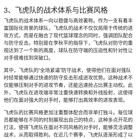
3、飞虎队的战术体系与比赛风格
飞虎队的战术体系一向以稳健与高效著称。作为一支有着丰
富国际化背景的球队，飞虎队的战术不仅仅局限于传统的进
攻方式，而是在融合了现代篮球理念的同时，强调团队配合
与防守反击。特别是在李秋平的指导下，飞虎队对防守的重
视达到了一个新的高度，球队在防守端的压迫性和针对性让
对手很难找到突破口。
其中，飞虎队的“全场紧逼”防守战术，使得他们在面对强队
时经常能够通过快速的防守反击形成进攻优势。这种战术不
仅能够压制对手的进攻节奏，还能迅速抢占比赛主动权。此
外，飞虎队在进攻端非常注重快速转换和外线投射，这使得
他们在面对强大的对手时，能够打出高效率的进攻表现。
飞虎队的比赛风格更加注重整体配合而非单打独斗。每位球
员都能够在不同的时刻展现出自己的特点，这种多点开花的
打法，使得飞虎队在面对不同风格的对手时，能够灵活调整
战术，从而取得胜利。在近几个赛季，飞虎队逐渐形成了以