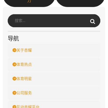
力
导航
关于杏耀
体育热点
体育明星
公司服务
互动杏耀平台