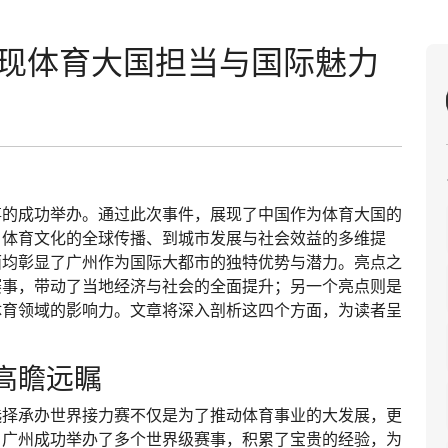
展现体育大国担当与国际魅力
事的成功举办。通过此次事件，展现了中国作为体育大国的
、体育文化的全球传播、到城市发展与社会效益的多维提
面均彰显了广州作为国际大都市的独特优势与潜力。亮点之
赛事，带动了当地经济与社会的全面提升；另一个亮点则是
体育领域的影响力。文章将深入剖析这四个方面，为读者呈
高瞻远瞩
选择承办世界接力赛不仅是为了推动体育事业的大发展，更
，广州成功举办了多个世界级赛事，积累了宝贵的经验，为