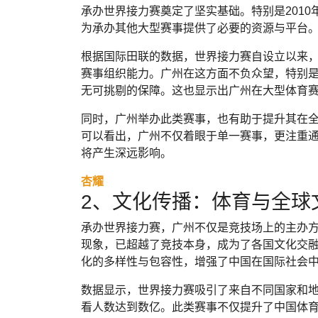
承办世界接力赛奠定了坚实基础。特别是201
为承办其他大型赛事提供了必要的资源与平台
根据国际田联的数据，世界接力赛自设立以来
赛事组织能力。广州在这方面不负众望，特别
无可挑剔的保障。这也显示出广州在大型体育
同时，广州举办此类赛事，也有助于提升其在
可以看出，广州不仅着眼于单一赛事，更注重
将产生深远影响。
杏耀
2、文化传播：体育与全球
承办世界接力赛，广州不仅是竞技场上的主办
现象，已超越了竞技本身，成为了各国文化交
化的多样性与包容性，增强了中国在国际社会
数据显示，世界接力赛吸引了来自不同国家和
看人数达到数亿。此类赛事不仅提升了中国体