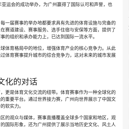
0年亚运会的成功举办，为广州赢得了国际认可和声誉，也
。
，每一届赛事的举办地都要求具有先进的体育设施与完备的
是在赛道建设、赛事服务、选手住宿与安保等方面，提供了
赛事的组织和承办能力上，已达到国际一流水平。
全球体育格局中的地位，增强体育产业的核心竞争力。从此
通过体育赛事提升城市的综合竞争力，这对未来的城市发展
文化的对话
方，更是体育文化交流的纽带。体育赛事作为一种全球化的
融的重要平台。通过世界接力赛，广州向世界展示了中国文
中的软实力。
地区的观众与媒体，赛事直播覆盖全球多个国家和地区，观
育的国际形象，还为广州提供了展示当地历史文化、风土人