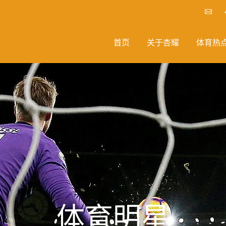
首页
关于杏耀
体育热
体育明星