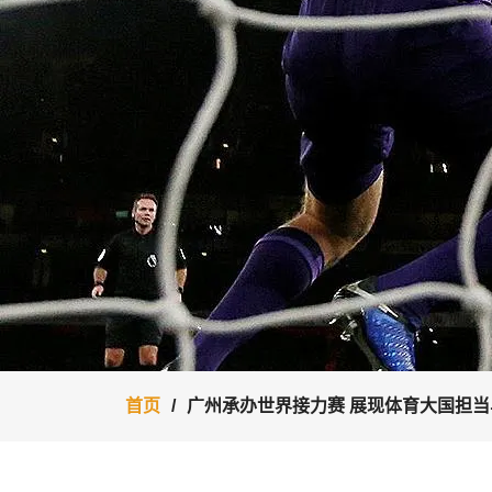
首页
广州承办世界接力赛 展现体育大国担