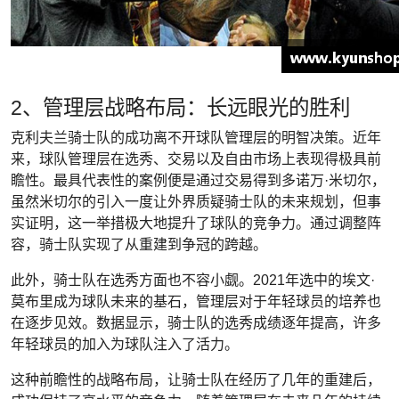
2、管理层战略布局：长远眼光的胜利
克利夫兰骑士队的成功离不开球队管理层的明智决策。近年
来，球队管理层在选秀、交易以及自由市场上表现得极具前
瞻性。最具代表性的案例便是通过交易得到多诺万·米切尔，
虽然米切尔的引入一度让外界质疑骑士队的未来规划，但事
实证明，这一举措极大地提升了球队的竞争力。通过调整阵
容，骑士队实现了从重建到争冠的跨越。
此外，骑士队在选秀方面也不容小觑。2021年选中的埃文·
莫布里成为球队未来的基石，管理层对于年轻球员的培养也
在逐步见效。数据显示，骑士队的选秀成绩逐年提高，许多
年轻球员的加入为球队注入了活力。
这种前瞻性的战略布局，让骑士队在经历了几年的重建后，