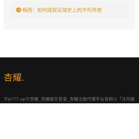
梅西：如何成就足球史上的不朽传奇
杏耀
.
🍑jk777.vip🍑杏耀_杏耀娱乐登录_杏耀注册代理平台官网🥇「冷月推
荐」🥇,是世界顶级真人游戏让生活更精彩!为国内游戏玩家打造的全
球最顶级乐趣游戏APP,提供下载、入口、首页、平台、登陆、官网、
二十四小时专属客服在线服务!全球最安全,最信誉,最公平的平台运营
商!