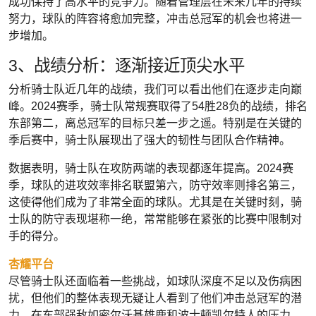
成功保持了高水平的竞争力。随着管理层在未来几年的持续
努力，球队的阵容将愈加完整，冲击总冠军的机会也将进一
步增加。
3、战绩分析：逐渐接近顶尖水平
分析骑士队近几年的战绩，我们可以看出他们在逐步走向巅
峰。2024赛季，骑士队常规赛取得了54胜28负的战绩，排名
东部第二，离总冠军的目标只差一步之遥。特别是在关键的
季后赛中，骑士队展现出了强大的韧性与团队合作精神。
数据表明，骑士队在攻防两端的表现都逐年提高。2024赛
季，球队的进攻效率排名联盟第六，防守效率则排名第三，
这使得他们成为了非常全面的球队。尤其是在关键时刻，骑
士队的防守表现堪称一绝，常常能够在紧张的比赛中限制对
手的得分。
杏耀平台
尽管骑士队还面临着一些挑战，如球队深度不足以及伤病困
扰，但他们的整体表现无疑让人看到了他们冲击总冠军的潜
力。在东部强敌如密尔沃基雄鹿和波士顿凯尔特人的压力