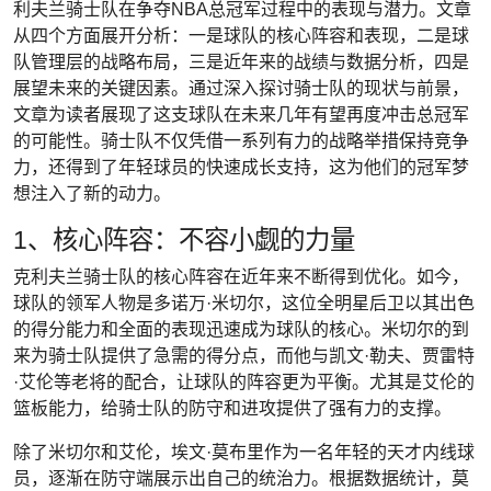
利夫兰骑士队在争夺NBA总冠军过程中的表现与潜力。文章
从四个方面展开分析：一是球队的核心阵容和表现，二是球
队管理层的战略布局，三是近年来的战绩与数据分析，四是
展望未来的关键因素。通过深入探讨骑士队的现状与前景，
文章为读者展现了这支球队在未来几年有望再度冲击总冠军
的可能性。骑士队不仅凭借一系列有力的战略举措保持竞争
力，还得到了年轻球员的快速成长支持，这为他们的冠军梦
想注入了新的动力。
1、核心阵容：不容小觑的力量
克利夫兰骑士队的核心阵容在近年来不断得到优化。如今，
球队的领军人物是多诺万·米切尔，这位全明星后卫以其出色
的得分能力和全面的表现迅速成为球队的核心。米切尔的到
来为骑士队提供了急需的得分点，而他与凯文·勒夫、贾雷特
·艾伦等老将的配合，让球队的阵容更为平衡。尤其是艾伦的
篮板能力，给骑士队的防守和进攻提供了强有力的支撑。
除了米切尔和艾伦，埃文·莫布里作为一名年轻的天才内线球
员，逐渐在防守端展示出自己的统治力。根据数据统计，莫