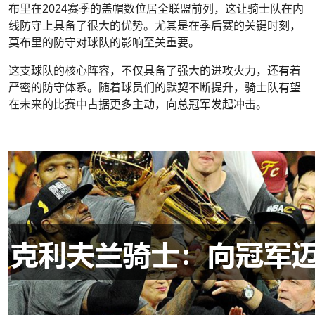
布里在2024赛季的盖帽数位居全联盟前列，这让骑士队在内
线防守上具备了很大的优势。尤其是在季后赛的关键时刻，
莫布里的防守对球队的影响至关重要。
这支球队的核心阵容，不仅具备了强大的进攻火力，还有着
严密的防守体系。随着球员们的默契不断提升，骑士队有望
在未来的比赛中占据更多主动，向总冠军发起冲击。