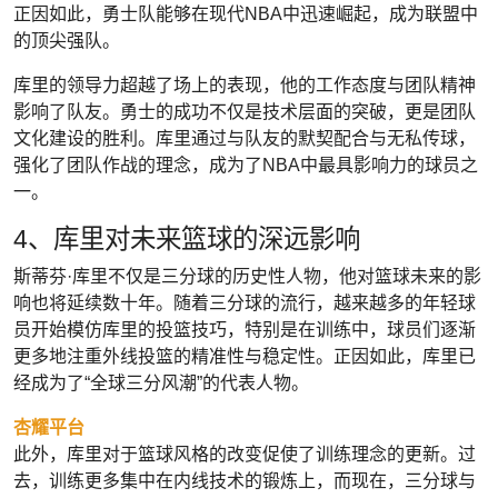
正因如此，勇士队能够在现代NBA中迅速崛起，成为联盟中
的顶尖强队。
库里的领导力超越了场上的表现，他的工作态度与团队精神
影响了队友。勇士的成功不仅是技术层面的突破，更是团队
文化建设的胜利。库里通过与队友的默契配合与无私传球，
强化了团队作战的理念，成为了NBA中最具影响力的球员之
一。
4、库里对未来篮球的深远影响
斯蒂芬·库里不仅是三分球的历史性人物，他对篮球未来的影
响也将延续数十年。随着三分球的流行，越来越多的年轻球
员开始模仿库里的投篮技巧，特别是在训练中，球员们逐渐
更多地注重外线投篮的精准性与稳定性。正因如此，库里已
经成为了“全球三分风潮”的代表人物。
杏耀平台
此外，库里对于篮球风格的改变促使了训练理念的更新。过
去，训练更多集中在内线技术的锻炼上，而现在，三分球与