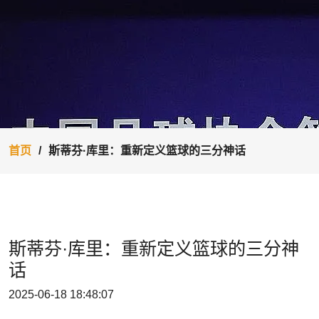
首页
斯蒂芬·库里：重新定义篮球的三分神话
斯蒂芬·库里：重新定义篮球的三分神
话
2025-06-18 18:48:07