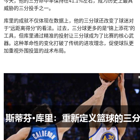
今天，他的三分命中率保持在41.1%左右，成为历史上最具
威胁的三分投手之一。
库里的成就不仅体现在数据上，他的三分球还改变了球迷对
于“远距离得分”的看法。过去，三分球更多的是“锦上添花”的
工具，但库里通过精准的投射让三分球成为了比赛的核心武
器。这种革命性的变化打破了传统的进攻理念，促使球队更
加重视外围投篮的战术布局。