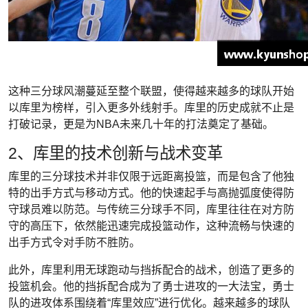
这种三分球风潮蔓延至整个联盟，使得越来越多的球队开始
以库里为榜样，引入更多外线射手。库里的历史成就不止是
打破记录，更是为NBA未来几十年的打法奠定了基础。
2、库里的技术创新与战术变革
库里的三分球技术并非仅限于远距离投篮，而是包含了他独
特的出手方式与移动方式。他的快速起手与高抛弧度使得防
守球员难以防范。与传统三分球手不同，库里往往在对方防
守的高压下，依然能迅速完成投篮动作，这种流畅与快速的
出手方式令对手防不胜防。
此外，库里利用无球跑动与挡拆配合的战术，创造了更多的
投篮机会。他的挡拆配合成为了勇士进攻的一大法宝，勇士
队的进攻体系围绕着“库里效应”进行优化。越来越多的球队