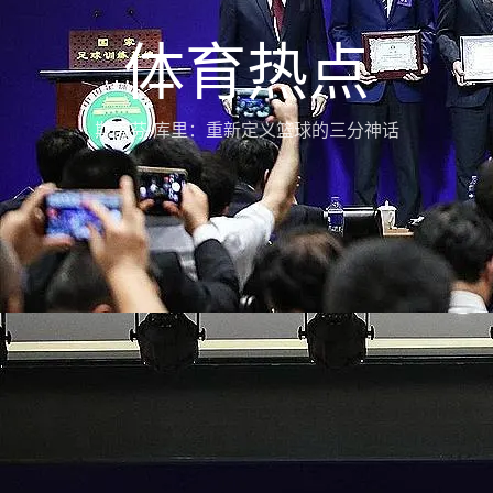
体育热点
斯蒂芬·库里：重新定义篮球的三分神话