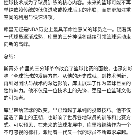
控球技术成为了球员训练的核心内容。未来的篮球可能不再
单纯依赖传统的低位进攻或控球后卫的串联，而是更加注重
空间的利用与快速进攻。
库里无疑是NBA历史上最具革命性意义的球员之一。随着新
一代球员逐渐成熟，库里的三分神话将继续引领篮球运动走
向新的高峰。
总结：
斯蒂芬·库里的三分球革命改变了篮球比赛的面貌，也深刻影
响了全球篮球的发展方向。从他的历史成就，到技术创新，
再到对团队与战术的深远影响，库里展现了作为篮球巨星的
独特魅力。他不仅是一位技术上的先锋，更是一位篮球文化
的引领者。
库里带给篮球的改变，早已超越了单纯的投篮技巧。他不仅
塑造了勇士的王朝，也影响了世界各地球员的训练和比赛方
式。可以预见，在未来的篮球发展中，库里将继续作为一个
不可忽视的标杆，激励着一代又一代的球员不断追求卓越。