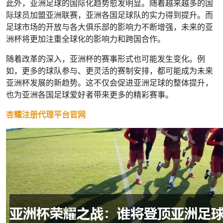
此外，亚洲足球的国际化趋势愈发明显。随着越来越多的国
际球员加盟亚洲联赛，亚洲各国足球队的实力得到提升。而
足球市场的开放与各大俱乐部的影响力不断增强，未来的亚
洲杯将更加注重全球化的影响力和跨国合作。
随着改革的深入，亚洲杯的赛事形式也可能发生变化。例
如，更多的球队参与、更灵活的赛制安排，都可能成为未来
亚洲杯发展的新趋势。这不仅会促进亚洲足球的整体提升，
也为亚洲各国足球爱好者带来更多的精彩赛事。
杏耀注册代理平台官网