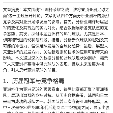
文章摘要：本文围绕“亚洲杯荣耀之战：谁将登顶亚洲足球之
巅”这一主题展开讨论。文章将从四个方面分析亚洲杯的激烈
竞争及其对亚洲足球发展的影响。首先，分析亚洲杯历届冠
军的变化及其背后的实力对比，结合数据展示各支队伍的竞
争态势；其次，探讨本届亚洲杯的热门球队，尤其是日本、
伊朗和韩国的现状与前景；接着，分析新兴球队的崛起及其
可能的冲击力，强调足球发展的全球化趋势；最后，展望未
来亚洲杯的发展方向，关注新规则和技术的应用可能带来的
影响。本文通过深入的数据分析和对球队现状的剖析，揭示
了未来亚洲杯赛事中潜力球队的表现，且以未来发展为视
角，引人思考亚洲足球的前景。
1、历届冠军与竞争格局
亚洲杯作为亚洲足球的顶级赛事，每届比赛都汇聚了亚洲强
队，展现出激烈的竞技对抗。从历史数据来看，韩国和日本
是最为成功的球队之一。韩国队曾四次夺得亚洲杯冠军，其
中三次是在20世纪90年代后期到21世纪初期之间，显示出强