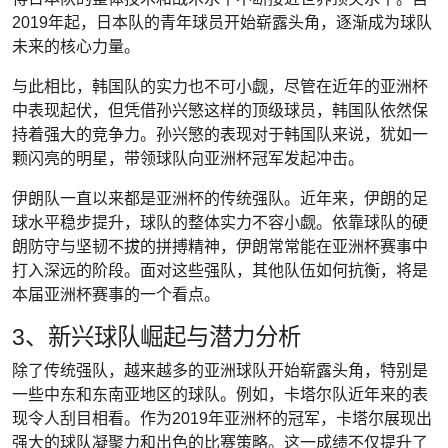
2019年起，日本队的青年球员开始崭露头角，逐渐成为球队
未来的核心力量。
与此相比，韩国队的实力也不可小觑，尽管在近年的亚洲杯
中表现起伏，但凭借孙兴慜这样的顶级球员，韩国队依然保
持着强大的竞争力。孙兴慜的表现对于韩国队来说，犹如一
颗闪亮的明星，带领球队向亚洲杯冠军发起冲击。
伊朗队一直以来都是亚洲杯的传统强队。近年来，伊朗的足
球水平稳步提升，球队的整体实力不容小觑。依靠球队的硬
朗防守与坚韧不拔的拼搏精神，伊朗常常能在亚洲杯赛事中
打入深远的阶段。面对这些强队，其他队伍如何抗衡，将是
本届亚洲杯赛事的一个看点。
3、新兴球队崛起与潜力分析
除了传统强队，越来越多的亚洲球队开始崭露头角，特别是
一些中东和东南亚地区的球队。例如，卡塔尔队近年来的表
现令人刮目相看。作为2019年亚洲杯的冠军，卡塔尔展现出
强大的球队凝聚力和出色的比赛策略。这一成绩不仅提升了