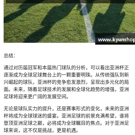
总结：
通过对历届冠军和本届热门球队的分析，可以看出亚洲杯正
逐渐成为全球足球舞台上的一颗重要明珠。从传统强队到新
兴崛起的球队，亚洲杯的竞争愈发激烈，呈现出多元化的局
面。未来，随着足球技术的发展和全球化趋势的增强，亚洲
足球将迎来更广阔的发展空间。
无论是球队实力的提升，还是赛事形式的变化，未来的亚洲
杯将成为全球球迷的盛宴。亚洲足球的前景充满希望，谁将
登顶亚洲足球之巅，必将成为全球瞩目的焦点。对于亚洲足
球来说，这不仅是挑战，更是机遇。