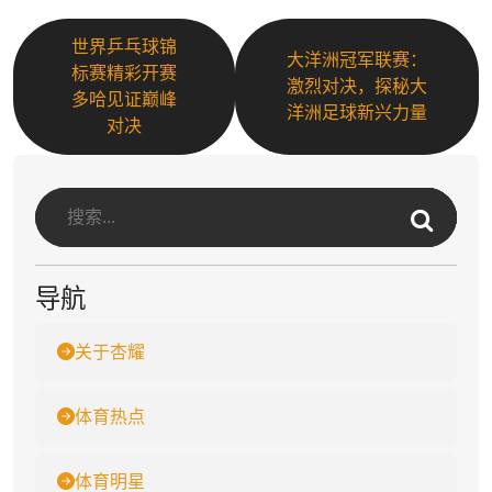
世界乒乓球锦
大洋洲冠军联赛：
标赛精彩开赛
激烈对决，探秘大
多哈见证巅峰
洋洲足球新兴力量
对决
导航
关于杏耀
体育热点
体育明星