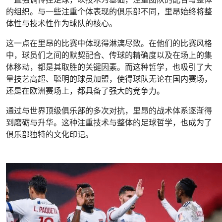
的组织。与一些注重个体表现的俱乐部不同，里昂始终将整
体性与技术性作为球队的核心。
这一点在里昂的比赛中体现得淋漓尽致。在他们的比赛风格
中，球员们之间的默契配合、传球的精确度以及在场上的集
体移动，都是其取胜的关键因素。而这种哲学，也吸引了大
量技艺高超、聪明的球员加盟，使得球队无论在国内赛场，
还是在欧洲赛场上，都具备了强大的竞争力。
通过与世界顶级俱乐部的多次对抗，里昂的战术体系逐渐得
到磨砺与升华。这种注重技术与整体的足球哲学，也成为了
俱乐部独特的文化印记。