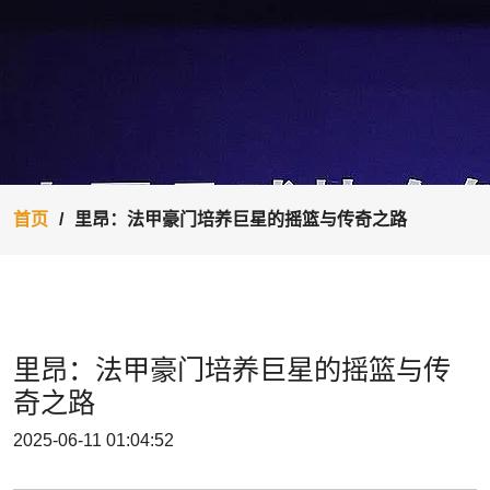
首页
里昂：法甲豪门培养巨星的摇篮与传奇之路
里昂：法甲豪门培养巨星的摇篮与传
奇之路
2025-06-11 01:04:52