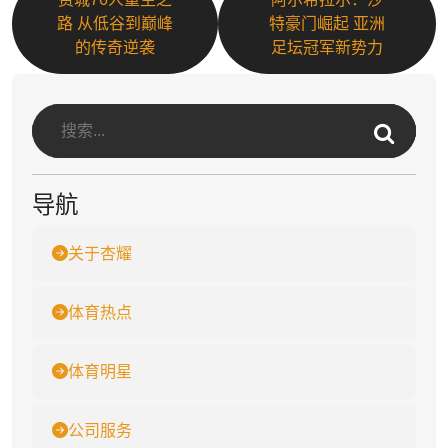
路 从低谷到巅峰
特豪门崛起 亚洲
的传奇逆袭
足坛冠军新势力
导航
关于杏耀
体育热点
体育明星
公司服务