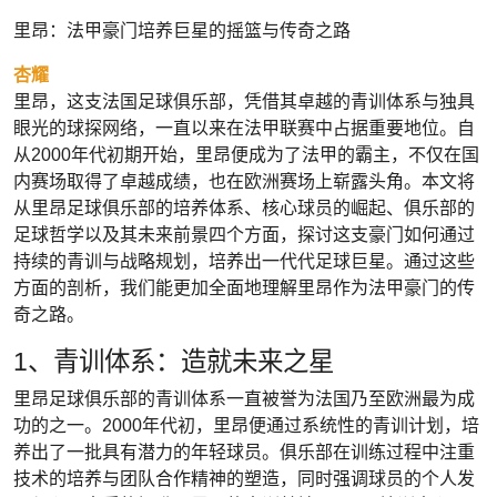
里昂：法甲豪门培养巨星的摇篮与传奇之路
杏耀
里昂，这支法国足球俱乐部，凭借其卓越的青训体系与独具
眼光的球探网络，一直以来在法甲联赛中占据重要地位。自
从2000年代初期开始，里昂便成为了法甲的霸主，不仅在国
内赛场取得了卓越成绩，也在欧洲赛场上崭露头角。本文将
从里昂足球俱乐部的培养体系、核心球员的崛起、俱乐部的
足球哲学以及其未来前景四个方面，探讨这支豪门如何通过
持续的青训与战略规划，培养出一代代足球巨星。通过这些
方面的剖析，我们能更加全面地理解里昂作为法甲豪门的传
奇之路。
1、青训体系：造就未来之星
里昂足球俱乐部的青训体系一直被誉为法国乃至欧洲最为成
功的之一。2000年代初，里昂便通过系统性的青训计划，培
养出了一批具有潜力的年轻球员。俱乐部在训练过程中注重
技术的培养与团队合作精神的塑造，同时强调球员的个人发