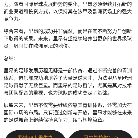
力。随着国际足球发展趋势的变化，里昂必须继续开拓新的
商业渠道和投资方式，以保持其在法甲及欧洲赛场上的强大
竞争力。
综合来看，里昂的成功并非偶然，而是在其不断努力与创新
下取得的成果。未来，里昂有望继续培养出更多的世界级球
员，巩固其在欧洲足坛的地位。
总结：
里昂的足球发展历程无疑是一部传奇。通过不断完善的青训
体系，俱乐部成功地培养了大量足球天才，为法甲乃至欧洲
足球贡献了无数巨星。而里昂的足球哲学，尤其是其对技术
与团队配合的重视，也为球队的成功奠定了基础。
展望未来，里昂不仅需要继续依靠其青训体系，还需加大在
国际市场的布局。只有通过创新与开放，里昂才能够在未来
的足球舞台上继续保持竞争力，续写辉煌篇章。
费城76人重生之
阿尔希拉尔：沙