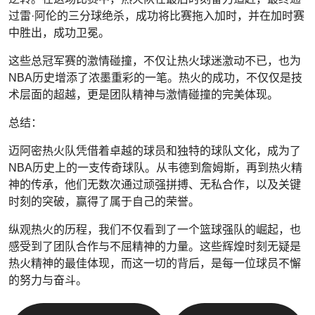
过雷·阿伦的三分球绝杀，成功将比赛拖入加时，并在加时赛
中胜出，成功卫冕。
这些总冠军赛的激情碰撞，不仅让热火球迷激动不已，也为
NBA历史增添了浓墨重彩的一笔。热火的成功，不仅仅是技
术层面的超越，更是团队精神与激情碰撞的完美体现。
总结：
迈阿密热火队凭借着卓越的球员和独特的球队文化，成为了
NBA历史上的一支传奇球队。从韦德到詹姆斯，再到热火精
神的传承，他们无数次通过顽强拼搏、无私合作，以及关键
时刻的突破，赢得了属于自己的荣誉。
纵观热火的历程，我们不仅看到了一个篮球强队的崛起，也
感受到了团队合作与不屈精神的力量。这些辉煌时刻无疑是
热火精神的最佳体现，而这一切的背后，是每一位球员不懈
的努力与奋斗。