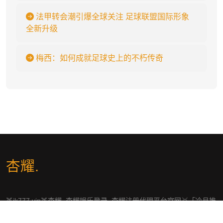
法甲转会潮引爆全球关注 足球联盟国际形象
全新升级
梅西：如何成就足球史上的不朽传奇
杏耀
.
🍑jk777.vip🍑杏耀_杏耀娱乐登录_杏耀注册代理平台官网🥇「冷月推
荐」🥇,是世界顶级真人游戏让生活更精彩!为国内游戏玩家打造的全