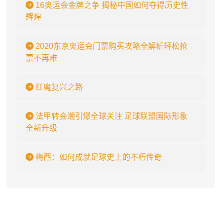
16奥运会金牌之争 揭秘中国如何夺得历史性
辉煌
2020东京奥运会门票购买攻略全解析轻松抢
票不再难
红魔复兴之路
法甲转会潮引爆全球关注 足球联盟国际形象
全新升级
梅西：如何成就足球史上的不朽传奇