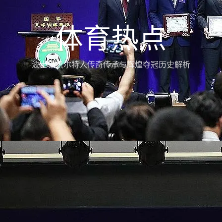
体育热点
波士顿凯尔特人传奇传承与辉煌夺冠历史解析