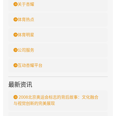
关于杏耀
体育热点
体育明星
公司服务
互动杏耀平台
最新资讯
2008北京奥运会标志的背后故事：文化融合
与视觉创新的完美展现