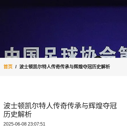
首页
波士顿凯尔特人传奇传承与辉煌夺冠历史解析
波士顿凯尔特人传奇传承与辉煌夺冠
历史解析
2025-06-08 23:07:51