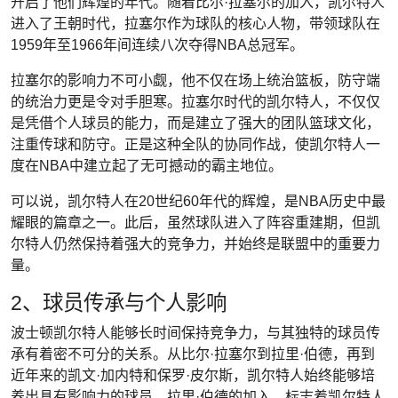
开启了他们辉煌的年代。随着比尔·拉塞尔的加入，凯尔特人
进入了王朝时代，拉塞尔作为球队的核心人物，带领球队在
1959年至1966年间连续八次夺得NBA总冠军。
拉塞尔的影响力不可小觑，他不仅在场上统治篮板，防守端
的统治力更是令对手胆寒。拉塞尔时代的凯尔特人，不仅仅
是凭借个人球员的能力，而是建立了强大的团队篮球文化，
注重传球和防守。正是这种全队的协同作战，使凯尔特人一
度在NBA中建立起了无可撼动的霸主地位。
可以说，凯尔特人在20世纪60年代的辉煌，是NBA历史中最
耀眼的篇章之一。此后，虽然球队进入了阵容重建期，但凯
尔特人仍然保持着强大的竞争力，并始终是联盟中的重要力
量。
2、球员传承与个人影响
波士顿凯尔特人能够长时间保持竞争力，与其独特的球员传
承有着密不可分的关系。从比尔·拉塞尔到拉里·伯德，再到
近年来的凯文·加内特和保罗·皮尔斯，凯尔特人始终能够培
养出具有影响力的球员。拉里·伯德的加入，标志着凯尔特人