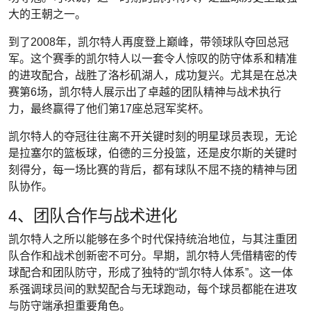
大的王朝之一。
到了2008年，凯尔特人再度登上巅峰，带领球队夺回总冠
军。这个赛季的凯尔特人以一套令人惊叹的防守体系和精准
的进攻配合，战胜了洛杉矶湖人，成功复兴。尤其是在总决
赛第6场，凯尔特人展示出了卓越的团队精神与战术执行
力，最终赢得了他们第17座总冠军奖杯。
凯尔特人的夺冠往往离不开关键时刻的明星球员表现，无论
是拉塞尔的篮板球，伯德的三分投篮，还是皮尔斯的关键时
刻得分，每一场比赛的背后，都有球队不屈不挠的精神与团
队协作。
4、团队合作与战术进化
凯尔特人之所以能够在多个时代保持统治地位，与其注重团
队合作和战术创新密不可分。早期，凯尔特人凭借精密的传
球配合和团队防守，形成了独特的“凯尔特人体系”。这一体
系强调球员间的默契配合与无球跑动，每个球员都能在进攻
与防守端承担重要角色。