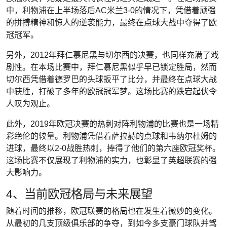
中，利物浦在上半场落后AC米兰3-0的情况下，凭借着顽强
的拼搏精神和惊人的逆袭能力，最终在点球大战中夺得了欧
冠冠军。
另外，2012年拜仁慕尼黑与切尔西的决赛，也同样充满了戏
剧性。在本场比赛中，拜仁慕尼黑似乎早已锁定胜局，然而
切尔西凭借着德罗巴的头球扳平了比分，并最终在点球大战
中获胜，打破了多年的欧冠冠军梦。这场比赛的跌宕起伏令
人叹为观止。
此外，2019年欧冠决赛的热刺对阵利物浦的比赛也是一场精
彩绝伦的较量。利物浦凭借着萨拉赫的点球和韦纳尔杜姆的
进球，最终以2-0战胜热刺，捧得了他们的第六座欧冠奖杯。
这场比赛不仅展现了利物浦的实力，也彰显了英超联赛的强
大影响力。
4、当前欧冠格局与未来展望
随着时间的推移，欧冠联赛的格局也在发生着微妙的变化。
从最初的几支顶级俱乐部的争夺，到如今多支豪门球队并驾