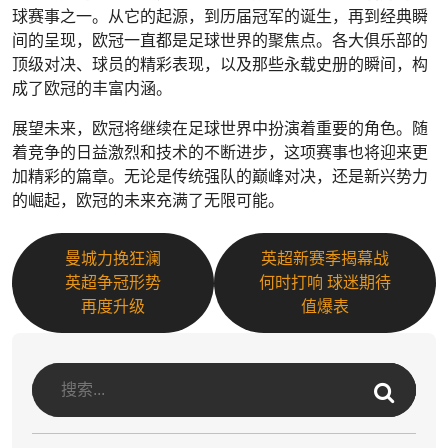
球赛事之一。从它的起源，到历届冠军的诞生，再到经典瞬
间的呈现，欧冠一直都是足球世界的聚焦点。各大俱乐部的
顶级对决、球员的精彩表现，以及那些永载史册的瞬间，构
成了欧冠的丰富内涵。
展望未来，欧冠将继续在足球世界中扮演着重要的角色。随
着竞争的日益激烈和技术的不断进步，这项赛事也将迎来更
加精彩的篇章。无论是传统强队的巅峰对决，还是新兴势力
的崛起，欧冠的未来充满了无限可能。
曼城力挽狂澜
英超新赛季揭幕战
英超争冠形势
何时打响 球迷期待
再度升级
值爆表