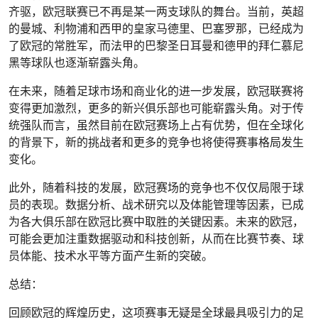
齐驱，欧冠联赛已不再是某一两支球队的舞台。当前，英超
的曼城、利物浦和西甲的皇家马德里、巴塞罗那，已经成为
了欧冠的常胜军，而法甲的巴黎圣日耳曼和德甲的拜仁慕尼
黑等球队也逐渐崭露头角。
在未来，随着足球市场和商业化的进一步发展，欧冠联赛将
变得更加激烈，更多的新兴俱乐部也可能崭露头角。对于传
统强队而言，虽然目前在欧冠赛场上占有优势，但在全球化
的背景下，新的挑战者和更多的竞争也将使得赛事格局发生
变化。
此外，随着科技的发展，欧冠赛场的竞争也不仅仅局限于球
员的表现。数据分析、战术研究以及体能管理等因素，已成
为各大俱乐部在欧冠比赛中取胜的关键因素。未来的欧冠，
可能会更加注重数据驱动和科技创新，从而在比赛节奏、球
员体能、技术水平等方面产生新的突破。
总结：
回顾欧冠的辉煌历史，这项赛事无疑是全球最具吸引力的足