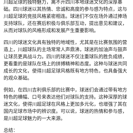
川超足球的独特魅力，离不开四川本地球迷文化的深厚基
础。四川球迷以其热情、忠诚和高度的参与感为特点，这与
川超足球的竞技风格紧密相连。球迷们不仅在场外通过捧场
支持球队，还在赛后积极与俱乐部互动，提出意见和建议，
从而对球队的风格形成和发展产生重要影响。
四川的球迷文化具有独特的地域性，尤其是在比赛氛围的营
造上，川超球队的主场常常人声鼎沸，球迷的加油声与鼓声
让球员更具战斗力。四川的球迷不仅注重球队的胜负成绩，
更看重的是球队在场上的拼搏精神和态度。这种与球迷共同
成长的文化，使得川超足球风格既有地方特色，也具备强大
的观众基础。
例如，在四川吉利俱乐部的比赛中，球迷们会通过带有地方
特色的横幅、口号来表达他们对球队的支持。这种深厚的球
迷文化，使得川超足球在风格上更加多元化，也增强了其在
国内足球市场中的辨识度。可以说，球迷的热情和参与感，
是川超足球魅力的一大来源。
总结：