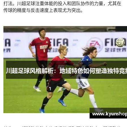
打法。川超足球注重体能的投入和团队协作的力量，尤其在
传球的精度与反击速度上表现尤为突出。