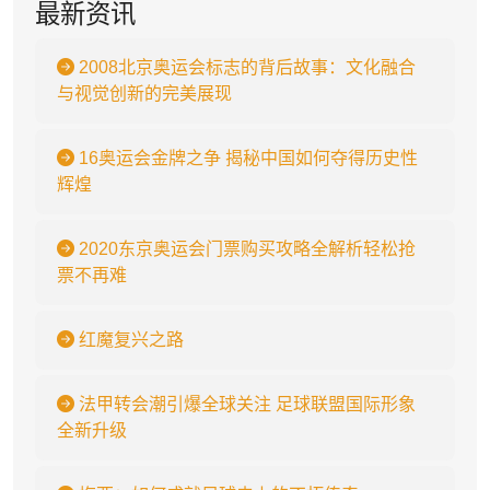
最新资讯
2008北京奥运会标志的背后故事：文化融合
与视觉创新的完美展现
16奥运会金牌之争 揭秘中国如何夺得历史性
辉煌
2020东京奥运会门票购买攻略全解析轻松抢
票不再难
红魔复兴之路
法甲转会潮引爆全球关注 足球联盟国际形象
全新升级