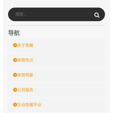
导航
关于杏耀
体育热点
体育明星
公司服务
互动杏耀平台