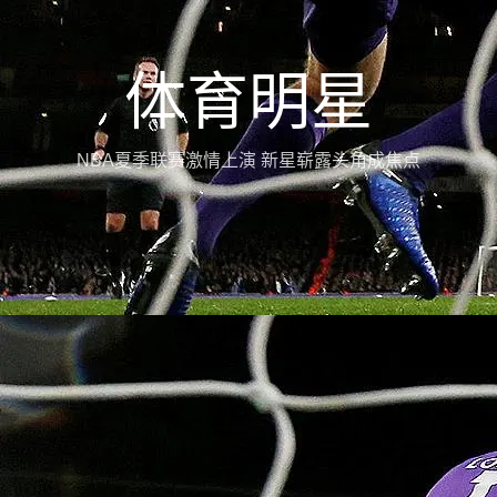
体育明星
NBA夏季联赛激情上演 新星崭露头角成焦点