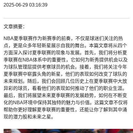
2025-06-29 03:16:39
文章摘要：
NBA夏季联赛作为新赛季的前奏，不仅是球迷们关注的热
点，更是众多年轻新星展示自我的舞台。本篇文章将从四个
方面深入探讨夏季联赛的现象与发展。首先，我们将分析夏
季联赛在NBA体系中的重要性，它如何为新秀提供机会以及
为球队管理层提供考察球员的机会。接着，我们将关注今年
夏季联赛中崭露头角的新星，他们的表现如何改变了球队的
未来规划。随后，我们会回顾几位历史上在夏季联赛中大放
异彩的球员，看看他们的表现如何推动了他们的职业生涯。
最后，我们将展望未来夏季联赛的发展趋势，如何在不断变
化的NBA环境中保持其独特的魅力与价值。这篇文章不仅将
帮助你更好理解夏季联赛的重要性，还能让你了解到其中涌
现的潜力股和未来之星。