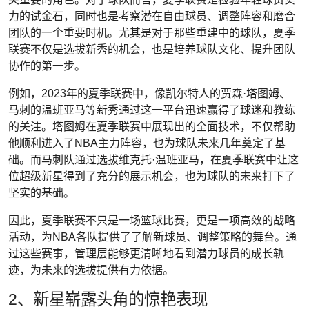
力的试金石，同时也是考察潜在自由球员、调整阵容和磨合
团队的一个重要时机。尤其是对于那些重建中的球队，夏季
联赛不仅是选拔新秀的机会，也是培养球队文化、提升团队
协作的第一步。
例如，2023年的夏季联赛中，像凯尔特人的贾森·塔图姆、
马刺的温班亚马等新秀通过这一平台迅速赢得了球迷和教练
的关注。塔图姆在夏季联赛中展现出的全面技术，不仅帮助
他顺利进入了NBA主力阵容，也为球队未来几年奠定了基
础。而马刺队通过选拔维克托·温班亚马，在夏季联赛中让这
位超级新星得到了充分的展示机会，也为球队的未来打下了
坚实的基础。
因此，夏季联赛不只是一场篮球比赛，更是一项高效的战略
活动，为NBA各队提供了了解新球员、调整策略的舞台。通
过这些赛事，管理层能够更清晰地看到潜力球员的成长轨
迹，为未来的选拔提供有力依据。
2、新星崭露头角的惊艳表现