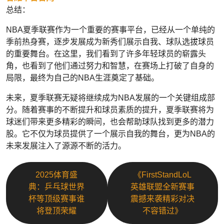
总结：
NBA夏季联赛作为一个重要的赛事平台，已经从一个单纯的
季前热身赛，逐步发展成为新秀们展示自我、球队选拔球员
的重要舞台。在这里，我们看到了许多年轻球员的崭露头
角，也看到了他们通过努力和智慧，在赛场上打破了自身的
局限，最终为自己的NBA生涯奠定了基础。
未来，夏季联赛无疑将继续成为NBA发展的一个关键组成部
分。随着赛事的不断提升和球员素质的提升，夏季联赛将为
球迷们带来更多精彩的瞬间，也会帮助球队找到更多的潜力
股。它不仅为球员提供了一个展示自我的舞台，更为NBA的
未来发展注入了源源不断的活力。
2025体育盛
《FirstStandLoL
典：乒乓球世界
英雄联盟全新赛事
杯等顶级赛事谁
震撼来袭精彩对决
将登顶荣耀
不容错过》