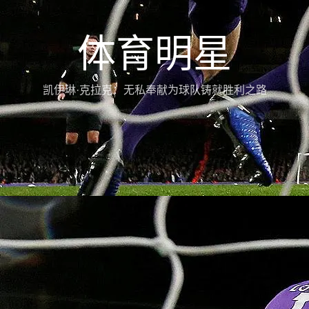
体育明星
凯伊琳·克拉克：无私奉献为球队铸就胜利之路