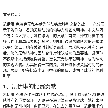
文章摘要：
凯伊琳·克拉克无私奉献为球队铸就胜利之路的故事，充分展
示了她作为一名顶尖运动员的领导力与团队精神。本文从四
个方面深入探讨了她在球场上的贡献：首先，她在比赛中的
核心作用和卓越表现；其次，她如何通过帮助队友提升整体
水平；第三，她在关键时刻挺身而出，为球队带来胜利；最
后，她的无私精神与团队合作对球队成功的重要性。凯伊琳
不仅以个人成绩赢得赞誉，更以其无私奉献精神，成为球队
的灵魂人物。尤其值得一提的是，她通过多次关键时刻的表
现，展现了她在比赛中无可替代的价值，成为了球队的胜利
引擎。
1、凯伊琳的比赛贡献
凯伊琳·克拉克作为球场上的核心球员，其比赛贡献无疑是球
队胜利的重要保证。无论是在进攻端还是防守端，她的表现
都堪称无可挑剔。数据显示，在过去的赛季中，凯伊琳场均