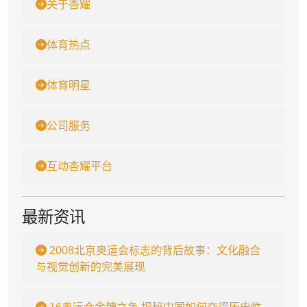
关于杏耀
体育热点
体育明星
公司服务
互动杏耀平台
最新资讯
2008北京奥运会标志的背后故事：文化融合
与视觉创新的完美展现