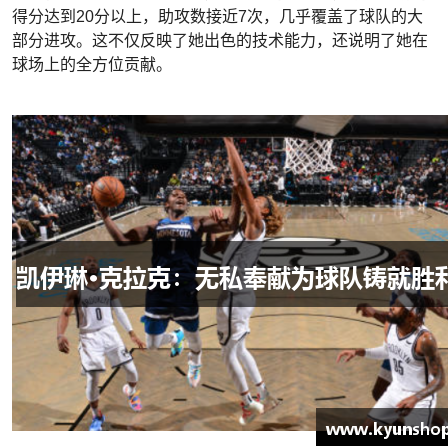
得分达到20分以上，助攻数接近7次，几乎覆盖了球队的大
部分进攻。这不仅反映了她出色的技术能力，还说明了她在
球场上的全方位贡献。