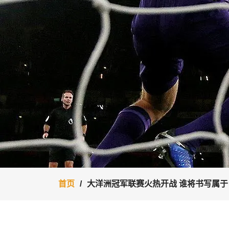
首页
大洋洲冠军联赛火热开战 谁将书写属