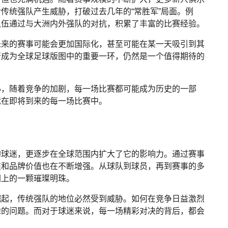
传统强队产生威胁，打破过去几年的“常胜军”局面。例
队伍通过与大洲内外强队的对抗，积累了丰富的比赛经验。
未来的赛事可能会更加国际化，甚至可能在某一天吸引到其
否成为全球足球版图中的重要一环，仍然是一个值得期待的
心，随着竞争的加剧，每一场比赛都可能成为历史的一部
就在即将到来的每一场比赛中。
的球迷，更逐步在全球范围内扩大了它的影响力。通过赛事
准和品牌价值也在不断增强。从球队到球员，再到赛事的多
图上的一颗璀璨明珠。
崛起，传统强队的地位必然受到威胁。如何在竞争日益激烈
虑的问题。而对于球迷来说，每一场精彩对决的背后，都会