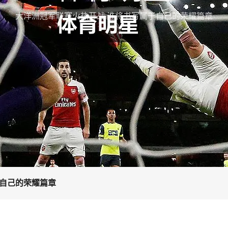
大洋洲冠军联赛火热开战 谁将书写属于自己的荣耀篇章
于自己的荣耀篇章