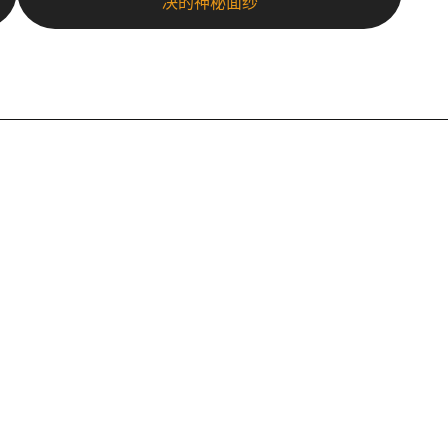
决的神秘面纱
导航
订
关于杏耀
体育热点
订
官网
体育明星
公司服务
为
互动杏耀平台
载、
服在