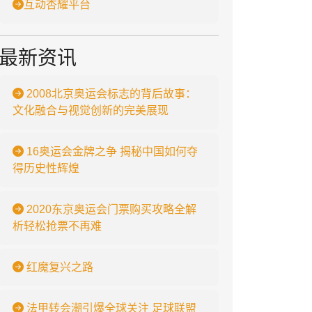
互动杏耀平台
最新资讯
2008北京奥运会标志的背后故事：
文化融合与视觉创新的完美展现
16奥运会金牌之争 揭秘中国如何夺
得历史性辉煌
2020东京奥运会门票购买攻略全解
析轻松抢票不再难
红魔复兴之路
法甲转会潮引爆全球关注 足球联盟