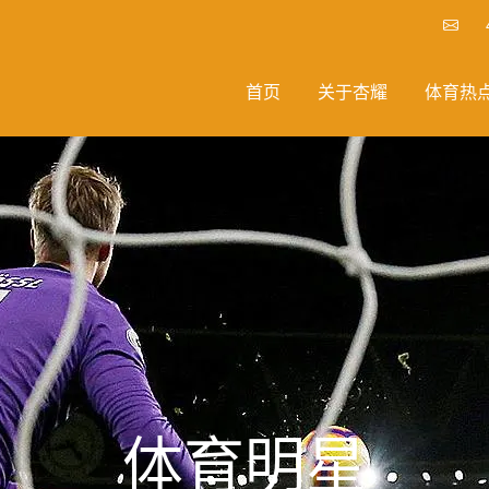
首页
关于杏耀
体育热
体育明星