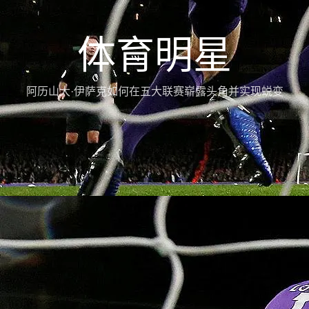
体育明星
阿历山大·伊萨克如何在五大联赛崭露头角并实现蜕变