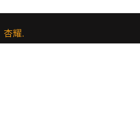
杏耀
.
🍑jk777.vip🍑杏耀_杏耀娱乐登录_杏耀注册代理平台官网🥇「冷月推
荐」🥇,是世界顶级真人游戏让生活更精彩!为国内游戏玩家打造的全
球最顶级乐趣游戏APP,提供下载、入口、首页、平台、登陆、官网、
二十四小时专属客服在线服务!全球最安全,最信誉,最公平的平台运营
商!
社交平台