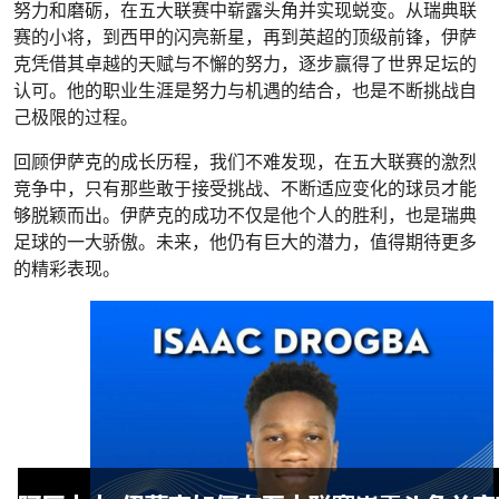
努力和磨砺，在五大联赛中崭露头角并实现蜕变。从瑞典联
赛的小将，到西甲的闪亮新星，再到英超的顶级前锋，伊萨
克凭借其卓越的天赋与不懈的努力，逐步赢得了世界足坛的
认可。他的职业生涯是努力与机遇的结合，也是不断挑战自
己极限的过程。
回顾伊萨克的成长历程，我们不难发现，在五大联赛的激烈
竞争中，只有那些敢于接受挑战、不断适应变化的球员才能
够脱颖而出。伊萨克的成功不仅是他个人的胜利，也是瑞典
足球的一大骄傲。未来，他仍有巨大的潜力，值得期待更多
的精彩表现。