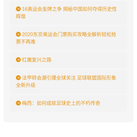
16奥运会金牌之争 揭秘中国如何夺得历史性
辉煌
2020东京奥运会门票购买攻略全解析轻松抢
票不再难
红魔复兴之路
法甲转会潮引爆全球关注 足球联盟国际形象
全新升级
梅西：如何成就足球史上的不朽传奇