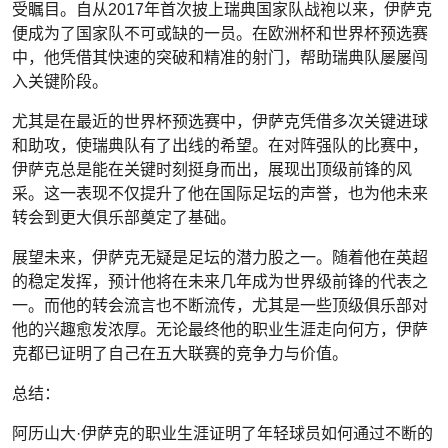
受瞩目。自从2017年首次披上瑞典国家队战袍以来，伊萨克
便成为了国家队不可或缺的一员。在欧洲杯和世界杯预选赛
中，他凭借其快速的突破和精准的射门，帮助瑞典队屡屡闯
入关键阶段。
尤其是在最近的世界杯预选赛中，伊萨克凭借多次关键进球
和助攻，使瑞典队有了出线的希望。在对阵强队的比赛中，
伊萨克总是能在关键时刻挺身而出，展现出顶级前锋的风
采。这一表现不仅提升了他在国际足坛的声誉，也为他未来
转会到更大俱乐部奠定了基础。
展望未来，伊萨克无疑是足坛的潜力股之一。随着他在英超
的稳定发挥，预计他将在未来几年成为世界级前锋的代表之
一。而他的转会流言也不断流传，尤其是一些顶级俱乐部对
他的兴趣愈发浓厚。无论最终他的职业生涯走向何方，伊萨
克都已证明了自己在五大联赛的竞争力与价值。
总结：
阿历山大·伊萨克的职业生涯证明了年轻球员如何通过不断的