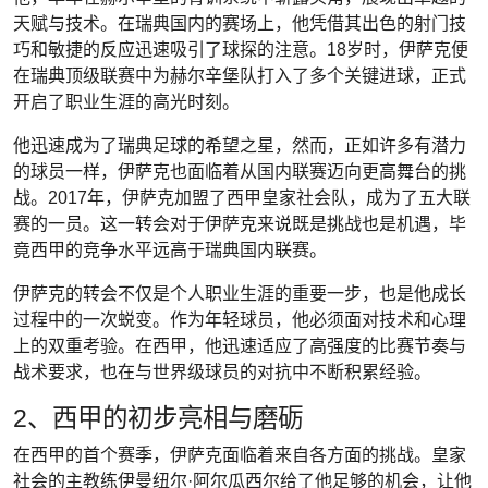
天赋与技术。在瑞典国内的赛场上，他凭借其出色的射门技
巧和敏捷的反应迅速吸引了球探的注意。18岁时，伊萨克便
在瑞典顶级联赛中为赫尔辛堡队打入了多个关键进球，正式
开启了职业生涯的高光时刻。
他迅速成为了瑞典足球的希望之星，然而，正如许多有潜力
的球员一样，伊萨克也面临着从国内联赛迈向更高舞台的挑
战。2017年，伊萨克加盟了西甲皇家社会队，成为了五大联
赛的一员。这一转会对于伊萨克来说既是挑战也是机遇，毕
竟西甲的竞争水平远高于瑞典国内联赛。
伊萨克的转会不仅是个人职业生涯的重要一步，也是他成长
过程中的一次蜕变。作为年轻球员，他必须面对技术和心理
上的双重考验。在西甲，他迅速适应了高强度的比赛节奏与
战术要求，也在与世界级球员的对抗中不断积累经验。
2、西甲的初步亮相与磨砺
在西甲的首个赛季，伊萨克面临着来自各方面的挑战。皇家
社会的主教练伊曼纽尔·阿尔瓜西尔给了他足够的机会，让他