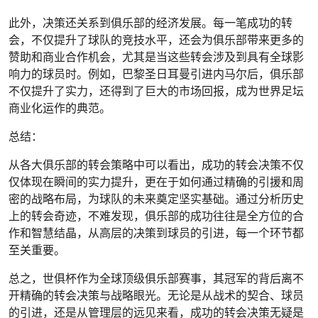
此外，决策还关系到俱乐部的经济发展。每一笔成功的转
会，不仅提升了球队的竞技水平，还会为俱乐部带来更多的
赞助和商业合作机会，尤其是当这些转会涉及到具有全球影
响力的球员时。例如，巴黎圣日耳曼引进内马尔后，俱乐部
不仅提升了实力，还得到了巨大的市场回报，成为世界足坛
商业化运作的典范。
总结：
从各大俱乐部的转会策略中可以看出，成功的转会决策不仅
仅体现在瞬间的实力提升，更在于如何通过精确的引援和周
密的战略布局，为球队的未来奠定坚实基础。通过分析历史
上的转会奇迹，不难发现，俱乐部的成功往往是全方位的合
作和智慧结晶，从高层的决策到球员的引进，每一个环节都
至关重要。
总之，世俱杯作为全球顶级俱乐部赛事，其冠军的背后离不
开精确的转会决策与战略眼光。无论是从战术的契合、球员
的引进，还是从管理层的远见来看，成功的转会决策无疑是