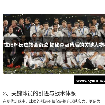
2、关键球员的引进与战术体系
在现代足球中，球员的引进不仅仅是提升球队实力，更是为