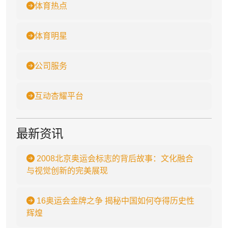
体育热点
体育明星
公司服务
互动杏耀平台
最新资讯
2008北京奥运会标志的背后故事：文化融合
与视觉创新的完美展现
16奥运会金牌之争 揭秘中国如何夺得历史性
辉煌